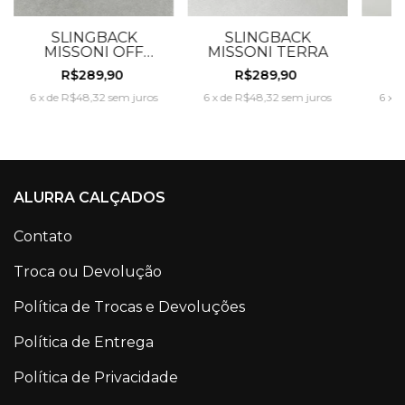
SLINGBACK
SLINGBACK
MISSONI TERRA
MISSONI OFF
WHITE
F
R$289,90
R$289,90
6
x
de
R$48,32
sem juros
6
x
de
R$48,32
sem juros
6
x
d
ALURRA CALÇADOS
Contato
Troca ou Devolução
Política de Trocas e Devoluções
Política de Entrega
Política de Privacidade