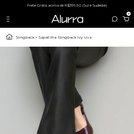
Frete Grátis acima de R$399,90 (Sul e Sudeste)
0
Slingback
>
Sapatilha Slingback Ivy Uva