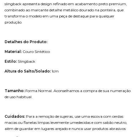
slingback apresenta design refinado em acabamento preto premium,
combinado ao marcante detalhe metálico dourado na ponteira, que
transforma o modelo em uma peça de destaque para qualquer
produção.
Detalhes do Produto:
Material:
C
ouro Sintético
Estilo
:
Slingback
Altura do Salto/Solado:
1
cm
Tamanho:
Forma Normal. Aconselhamos a compra de sua numeração
de uso habitual.
Cuidados:
Para a remoção de sujeiras, use uma escova com cerdas
macias ou flanelas limpas levemente umedecidas e com sabão neutro,
além de guardar em lugares arejado e nunca usar produtos abrasivos