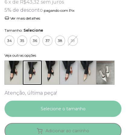
6
x de
R$43,32
sem juros
5% de desconto
pagando com Pix
Ver mais detalhes
Tamanho:
Selecione
34
35
36
37
38
39
Veja outras opções
Atenção, última peça!
Adicionar ao carrinho