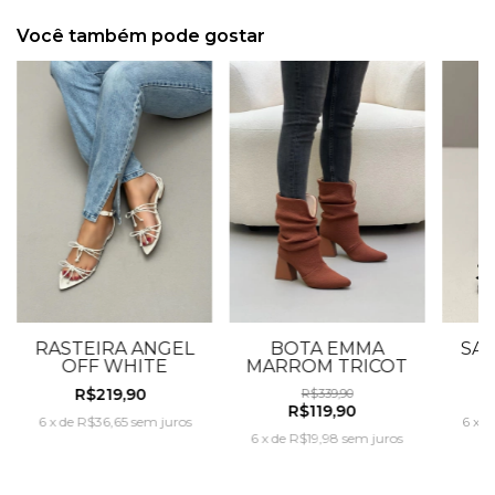
Você também pode gostar
RASTEIRA ANGEL
BOTA EMMA
SAN
OFF WHITE
MARROM TRICOT
R$219,90
R$339,90
R$119,90
6
x
de
R$36,65
sem juros
6
x
d
6
x
de
R$19,98
sem juros