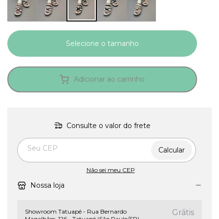
Adicionar ao carrinho
Consulte o valor do frete
Entregas para o CEP:
Calcular
Não sei meu CEP
Nossa loja
Showroom Tatuapé - Rua Bernardo
Grátis
Magalhães, 126 - Tatuapé (São Paulo/SP)