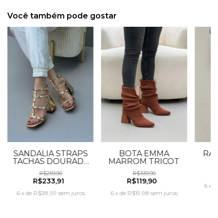
Você também pode gostar
SANDÁLIA STRAPS
BOTA EMMA
RAS
TACHAS DOURADA
MARROM TRICOT
SALTO ALTO
R$259,90
R$339,90
R$233,91
R$119,90
6
x
d
6
x
de
R$38,99
sem juros
6
x
de
R$19,98
sem juros