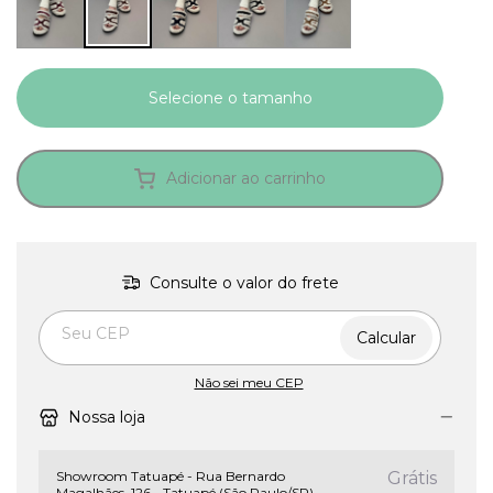
Adicionar ao carrinho
Consulte o valor do frete
Entregas para o CEP:
Calcular
Não sei meu CEP
Nossa loja
Showroom Tatuapé - Rua Bernardo
Grátis
Magalhães, 126 - Tatuapé (São Paulo/SP)