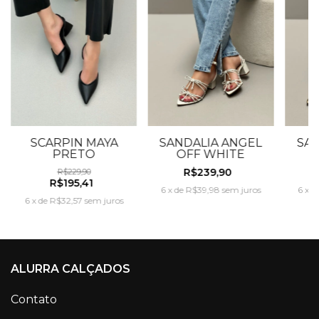
SCARPIN MAYA
SANDÁLIA ANGEL
SAN
PRETO
OFF WHITE
R$239,90
R$229,90
R$195,41
6
x
de
R$39,98
sem juros
6
x
d
6
x
de
R$32,57
sem juros
ALURRA CALÇADOS
Contato